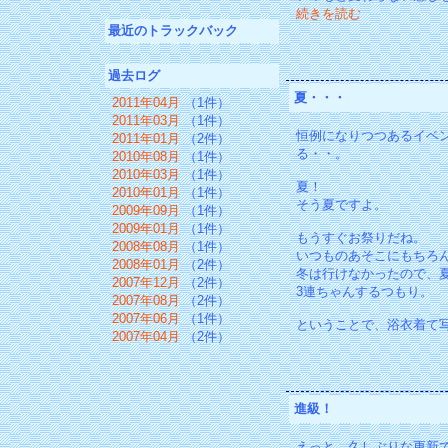
続きを読む
最近のトラックバック
過去ログ
夏・・・
2011年04月
（1件）
2011年03月
（1件）
恒例になりつつあるイベ
2011年01月
（2件）
る・・。
2010年08月
（1件）
2010年03月
（1件）
夏！
2010年01月
（1件）
そう夏ですよ。
2009年09月
（1件）
2009年01月
（1件）
もうすぐお祭りだね。
2008年08月
（1件）
いつものあそこにもちろ
2008年01月
（2件）
冬は行けなかったので、
2007年12月
（2件）
3連ちゃんするつもり。
2007年08月
（2件）
2007年06月
（1件）
ということで、浴衣着て
2007年04月
（2件）
進級！
えっと、久しぶりな更新