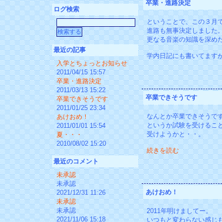
卒業・進路決定
ログ検索
ということで、この３月
進路も無事決定しました
更なる音楽の知識を深め
最近の記事
学内日記にも書いてます
入学とちょっとお知らせ
2011/04/15 15:57
卒業・進路決定
2011/03/13 15:22
卒業できそうです
卒業できそうです
2011/01/25 23:34
なんとか卒業できそうで
あけおめ！
というか試験を受けるこ
2011/01/01 15:54
受けようかと・・。
夏・・・
2010/08/02 15:20
続きを読む
最近のコメント
未承認
未承認
あけおめ！
2021/12/31 11:26
未承認
未承認
2011年明けましてー。
2021/11/06 15:18
いつもと変わらない感じ