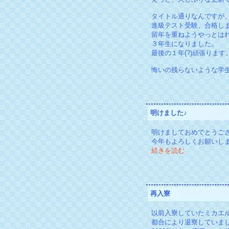
タイトル通りなんですが
進級テスト受験、合格し
留年を重ねようやっとは
３年生になりました。
最後の１年(?)頑張ります
悔いの残らないような学
明けました♪
明けましておめでとうご
今年もよろしくお願いし
続きを読む
再入寮
以前入寮していたミカエ
都合により退寮していま