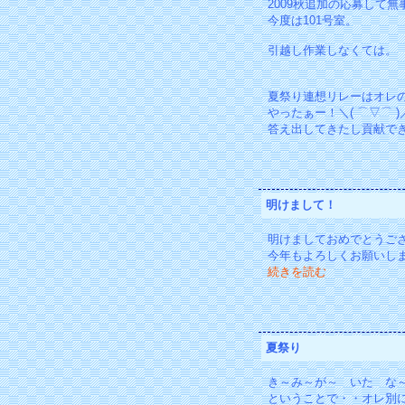
2009秋追加の応募して
今度は101号室。
引越し作業しなくては。
夏祭り連想リレーはオレ
やったぁー！＼( ⌒▽⌒ )
答え出してきたし貢献で
明けまして！
明けましておめでとうご
今年もよろしくお願いし
続きを読む
夏祭り
き～み～が～ いた な
ということで・・オレ別に