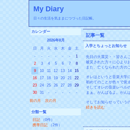
My Diary
日々の生活を気ままにつづった日記帳。
カレンダー
記事一覧
2026年8月
入学とちょっとお知らせ
日
月
火
水
木
金
土
-
-
-
-
-
-
1
先日の大震災・・皆さん
被災された方々に心より
2
3
4
5
6
7
8
また、亡くなられた方の
9
10
11
12
13
14
15
オレはというと音楽大学
16
17
18
19
20
21
22
初めてのことが色々で覚
23
24
25
26
27
28
29
そしてオレの音楽レベル
30
31
-
-
-
-
-
まぁ、がんばるよ。がん
前の月
次の月
そしてお知らせっていう
続きを読む
分類一覧
日記
（0件）
携帯日記
（2件）